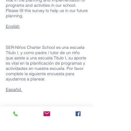
vital in the planning and implementation of
programs and activities in our school.
Please fill this survey to help us in our future
planning.
English
SER-Niños Charter School es una escuela
Título I, y como padre / tutor de un niño
que asiste a una escuela Título I, su aporte
es vital en la planificación de programas y
actividades en nuestra escuela. Por favor
complete la siguiente encuesta para
ayudarnos a planear.
Español
Contact Us
Tel.
(832) 553-0170